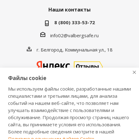
Наши контакты
8 (800) 333-53-72
info02@valbergsafe.ru
г. Белгород, Коммунальная ул., 18
Файлы cookie
Мы используем файлы cookie, разработанные нашими
2016-2026 © VALBERGSAFE.RU — Интернет-магазин
специалистами и третьими лицами, для анализа
событий на нашем веб-сайте, что позволяет нам
сейфов Valberg и металлической мебели Практик.
улучшать взаимодействие с пользователями и
Продажа сейфов для дома и офиса, металлических
обслуживание. Продолжая просмотр страниц нашего
шкафов, стеллажей, металлических дверей.
сайта, вы принимаете условия его использования.
Информация о розничных ценах, технических
Более подробные сведения смотрите в нашей
характеристиках, наличии на складе носит справочный
Политике в отношении файлов Cookie
.