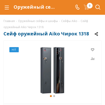
Оружейный сейф Aiko Чирок 1318 (Чирок), сейф Чирок 1318 купить со скидкой по низкой цене в интернет-магазине ValbergSafe.ru
0
Главная
-
Оружейные сейфы и шкафы
-
Сейфы Aiko
-
Сейф
оружейный Aiko Чирок 1318
Сейф оружейный Aiko Чирок 1318
HIT