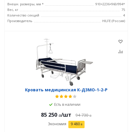
Внешн. размеры, мм *
910×2236×960/994*
Вес, кг
75
Количество секций
4
Производитель
HILFE (Россия)
Кровать медицинская К-ДЗМО-1-2-Р
Есть в наличии
85 250
/шт
94 730
Экономия
9 480