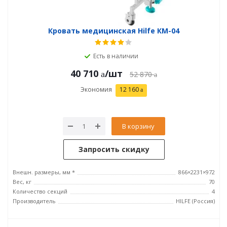
Кровать медицинская Hilfe КМ-04
Есть в наличии
40 710
/шт
52 870
Экономия
12 160
В корзину
Запросить скидку
Внешн. размеры, мм *
866×2231×972
Вес, кг
70
Количество секций
4
Производитель
HILFE (Россия)