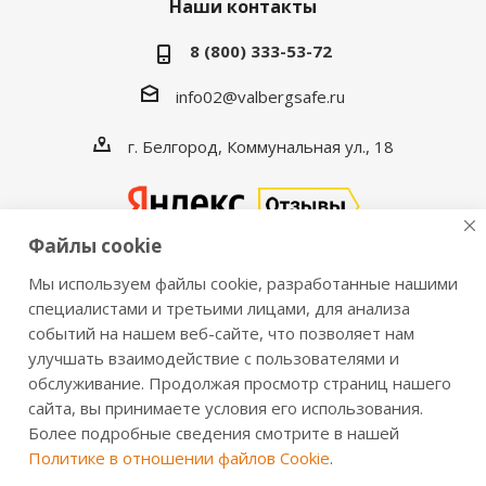
Наши контакты
8 (800) 333-53-72
info02@valbergsafe.ru
г. Белгород, Коммунальная ул., 18
Файлы cookie
Мы используем файлы cookie, разработанные нашими
2016-2026 © VALBERGSAFE.RU — Интернет-магазин
специалистами и третьими лицами, для анализа
событий на нашем веб-сайте, что позволяет нам
сейфов Valberg и металлической мебели Практик.
улучшать взаимодействие с пользователями и
Продажа сейфов для дома и офиса, металлических
обслуживание. Продолжая просмотр страниц нашего
шкафов, стеллажей, металлических дверей.
сайта, вы принимаете условия его использования.
Информация о розничных ценах, технических
Более подробные сведения смотрите в нашей
характеристиках, наличии на складе носит справочный
Политике в отношении файлов Cookie
.
характер и не является публичной офертой,