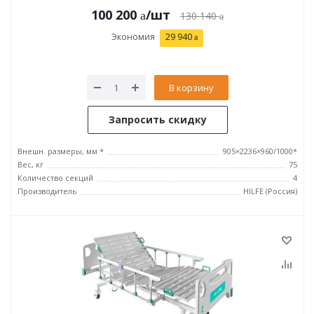
100 200
/шт
130 140
Экономия
29 940
В корзину
Запросить скидку
Внешн. размеры, мм *
905×2236×960/1000*
Вес, кг
75
Количество секций
4
Производитель
HILFE (Россия)