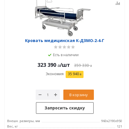
Кровать медицинская К‑ДЗМО‑2‑4‑Г
Есть в наличии
323 390
/шт
359 330
Экономия
35 940
В корзину
Запросить скидку
Внешн. размеры, мм
960x2190x950
Вес, кг
121