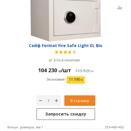
Сейф Format Fire Safe Light EL Bio
Есть в наличии
104 230
/шт
115 820
Экономия
11 590
В корзину
Запросить скидку
Внешн. размеры, мм *
335×460×452