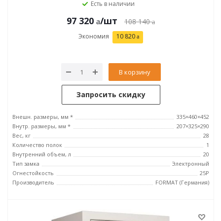
Есть в наличии
97 320
/шт
108 140
Экономия
10 820
В корзину
Запросить скидку
Внешн. размеры, мм *
335×460×452
Внутр. размеры, мм *
207×325×290
Вес, кг
28
Количество полок
1
Внутренний объем, л
20
Тип замка
Электронный
Огнестойкость
25P
Производитель
FORMAT (Германия)