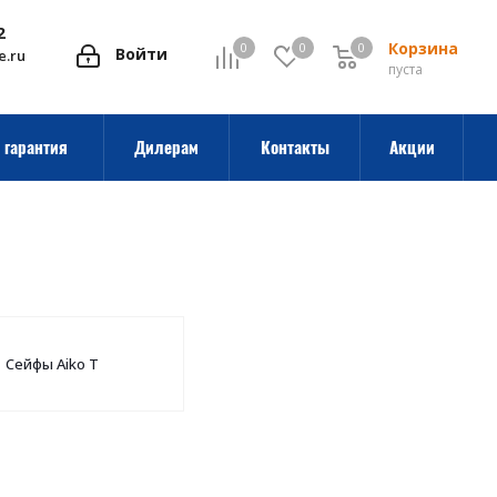
2
Корзина
0
0
0
0
Войти
e.ru
пуста
 гарантия
Дилерам
Контакты
Акции
Сейфы Aiko T