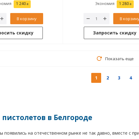
номия
1 240
Экономия
1 280
В корзину
В корзин
росить скидку
Запросить скидку
Показать еще
1
2
3
4
 пистолетов в Белгороде
 появились на отечественном рынке не так давно, вместе с пр