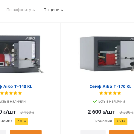
По алфавиту
По цене
 Aiko T-140 KL
Сейф Aiko T-170 KL
Есть в наличии
Есть в наличии
0
/шт
2 600
/шт
3 160
3 380
ономия
730
Экономия
780