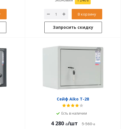
Экономия
1 240
у
В корзину
Запросить скидку
Сейф Aiko T-28
Есть в наличии
4 280
/шт
5 560