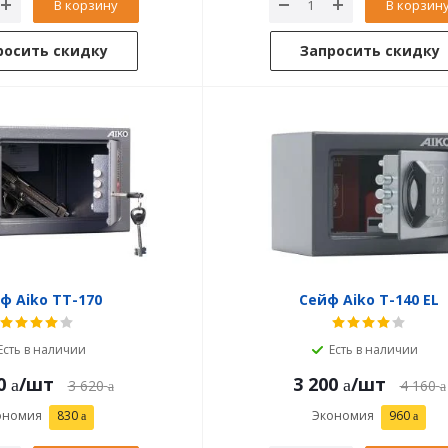
В корзину
В корзин
росить скидку
Запросить скидку
ф Aiko ТТ-170
Сейф Aiko T-140 EL
Есть в наличии
Есть в наличии
0
/шт
3 200
/шт
3 620
4 160
ономия
830
Экономия
960