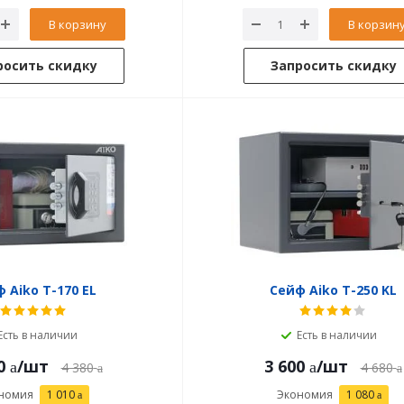
В корзину
В корзин
росить скидку
Запросить скидку
 Aiko T-170 EL
Сейф Aiko T-250 KL
Есть в наличии
Есть в наличии
0
/шт
3 600
/шт
4 380
4 680
номия
1 010
Экономия
1 080