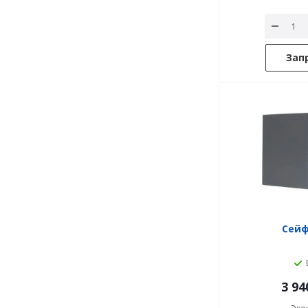
Зап
Сейф
3 94