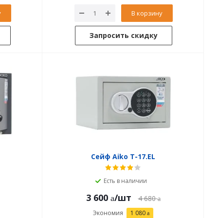
у
В корзину
Запросить скидку
Сейф Aiko T-17.EL
Есть в наличии
3 600
/шт
4 680
Экономия
1 080