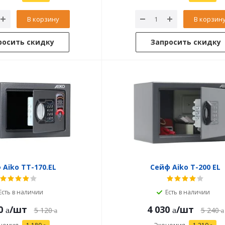
В корзину
В корзин
росить скидку
Запросить скидку
 Aiko ТТ-170.EL
Сейф Aiko T-200 EL
Есть в наличии
Есть в наличии
0
/шт
4 030
/шт
5 120
5 240