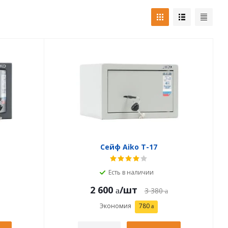
Сейф Aiko T-17
Есть в наличии
2 600
/шт
3 380
Экономия
780