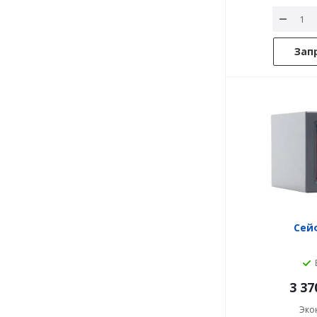
Зап
Сейф
3 37
Эко