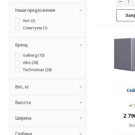
Наши предложения
Зап
Хит (
2
)
Советуем (
1
)
Бренд
Valberg (
10
)
Aiko (
28
)
Technomax (
28
)
Вес, кг
Сей
Высота
2 79
Ширина
Эк
Глубина