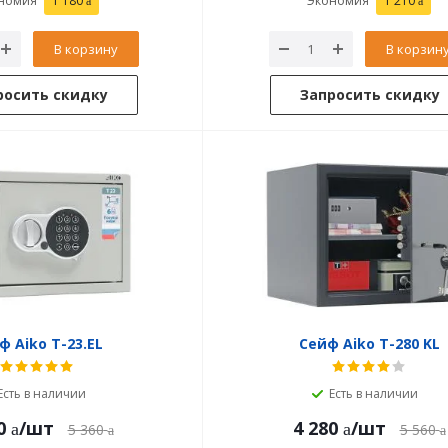
номия
1 180
Экономия
1 210
В корзину
В корзин
росить скидку
Запросить скидку
ф Aiko T-23.EL
Сейф Aiko T-280 KL
Есть в наличии
Есть в наличии
0
/шт
4 280
/шт
5 360
5 560