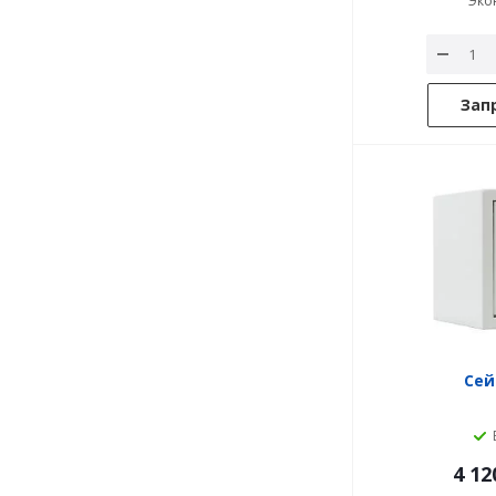
Эко
Зап
Сей
4 12