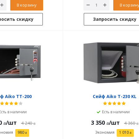
В корзину
В корзин
росить скидку
Запросить скидку
ф Aiko ТТ-200
Сейф Aiko T-230 KL
Есть в наличии
Есть в наличии
0
/шт
3 350
/шт
4 240
4 360
ономия
980
Экономия
1 010