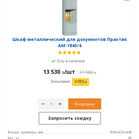
Шкаф металлический для документов Практик
AM-1845/4
Есть в наличии
13 530
/шт
17 580
Экономия
4 050
В корзину
Запросить скидку
Внешн. размеры, мм
1830x472x458
Вес, кг
30