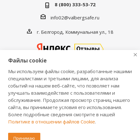
8 (800) 333-53-72
info02@valbergsafe.ru
г. Белгород, Коммунальная ул., 18
Файлы cookie
Мы используем файлы cookie, разработанные нашими
2016-2026 © VALBERGSAFE.RU — Интернет-магазин
специалистами и третьими лицами, для анализа
событий на нашем веб-сайте, что позволяет нам
сейфов Valberg и металлической мебели Практик.
улучшать взаимодействие с пользователями и
Продажа сейфов для дома и офиса, металлических
обслуживание. Продолжая просмотр страниц нашего
шкафов, стеллажей, металлических дверей.
сайта, вы принимаете условия его использования.
Информация о розничных ценах, технических
Более подробные сведения смотрите в нашей
характеристиках, наличии на складе носит справочный
Политике в отношении файлов Cookie
.
характер и не является публичной офертой,
определяемой положениями из Статьи 437 ч.2 ГК РФ.
Принимаю