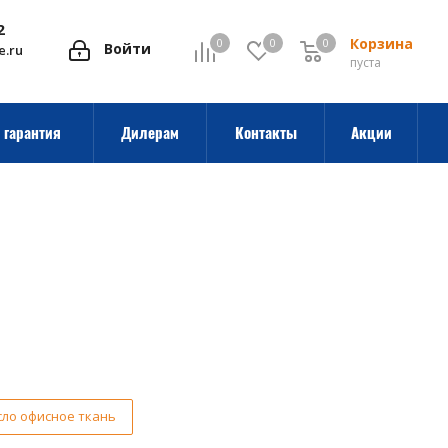
2
Корзина
0
0
0
0
Войти
e.ru
пуста
 гарантия
Дилерам
Контакты
Акции
сло офисное ткань