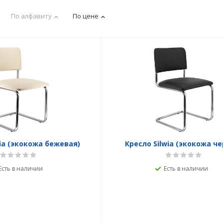
По алфавиту
По цене
wia (экокожа бежевая)
Кресло Silwia (экокожа че
Есть в наличии
Есть в наличии