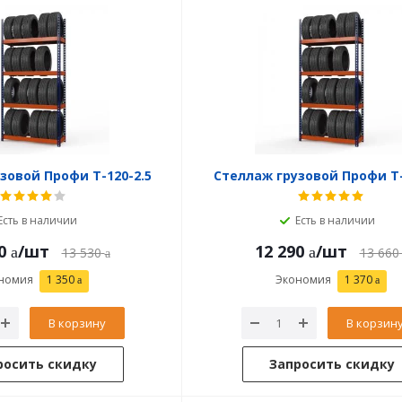
зовой Профи Т-120-2.5
Стеллаж грузовой Профи Т-
Есть в наличии
Есть в наличии
0
/шт
12 290
/шт
13 530
13 660
номия
1 350
Экономия
1 370
В корзину
В корзин
росить скидку
Запросить скидку