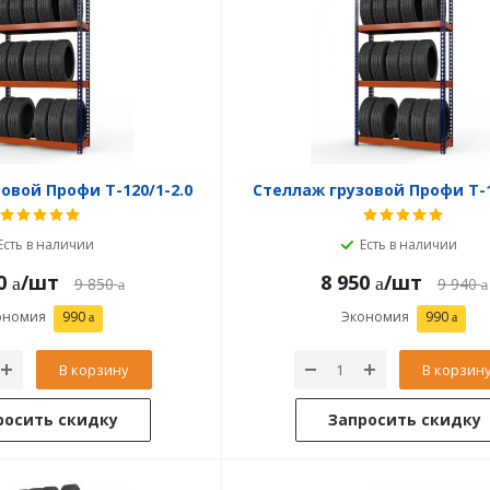
овой Профи Т-120/1-2.0
Стеллаж грузовой Профи Т-1
Есть в наличии
Есть в наличии
0
/шт
8 950
/шт
9 850
9 940
ономия
990
Экономия
990
В корзину
В корзин
росить скидку
Запросить скидку