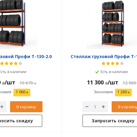
зовой Профи Т-130-2.0
Стеллаж грузовой Профи Т-1
Есть в наличии
Есть в наличии
0
/шт
11 300
/шт
10 670
12 560
номия
1 060
Экономия
1 260
В корзину
В корзин
росить скидку
Запросить скидку