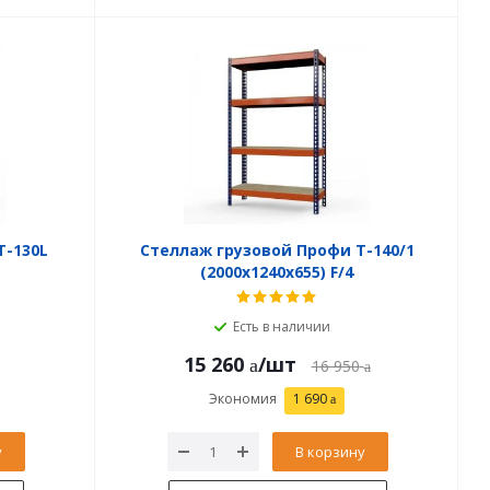
Т-130L
Стеллаж грузовой Профи Т-140/1
(2000x1240x655) F/4
Есть в наличии
15 260
/шт
16 950
Экономия
1 690
у
В корзину