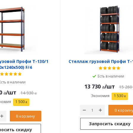
узовой Профи Т-130/1
Стеллаж грузовой Профи Т-1
0x1240x500) F/4
Есть в наличии
Есть в наличии
13 730
/шт
15 260
0
/шт
14 930
Экономия
1 530
номия
1 500
В корзин
В корзину
Запросить скидку
росить скидку