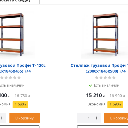
узовой Профи Т-120L
Стеллаж грузовой Профи 
0x1845x455) F/4
(2000x1845x500) F/4
Есть в наличии
Есть в наличии
100
15 210
16 780
16 900
номия
1 680
Экономия
1 690
В корзину
В корзин