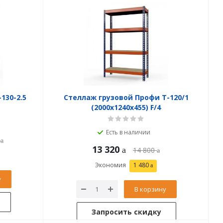
130-2.5
Стеллаж грузовой Профи Т-120/1
(2000x1240x455) F/4
Есть в наличии
13 320
14 800
Экономия
1 480
у
В корзину
Запросить скидку