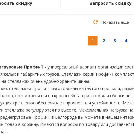
росить скидку
Запросить скидку
Показать еще
1
2
3
4
егрузовые Профи-Т
- универсальный вариант организации сис
яжелых и габаритных грузов. Стеллажи серии Профи-Т комплект
а на стеллажах очень удобно хранить шины.
ких стеллажей Профи-Т изготовлены из гнутого профиля, разме
олтов, полки крепятся на кронштейны, при этом для сборки не 
укция крепления обеспечивает прочность и устойчивость. Метал
ки стеллажа регулируются по высоте. Максимальная нагрузка на 
среднегрузовые Профи-Т в Белгороде вы можете в нашем интерн
й товар в корзину. Имеются вопросы по товару или доставке? 
чат.