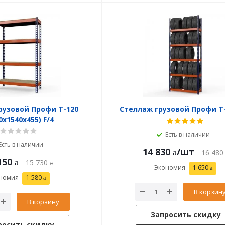
рузовой Профи Т-120
Стеллаж грузовой Профи Т-
0x1540x455) F/4
Есть в наличии
Есть в наличии
14 830
/шт
16 480
150
15 730
Экономия
1 650
номия
1 580
В корзин
В корзину
Запросить скидку
росить скидку