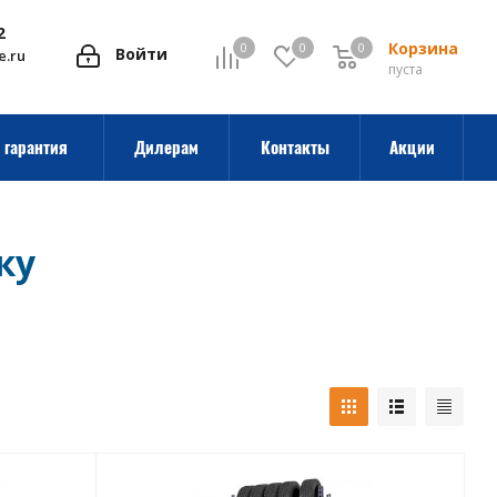
2
Корзина
0
0
0
0
Войти
e.ru
пуста
 гарантия
Дилерам
Контакты
Акции
ку