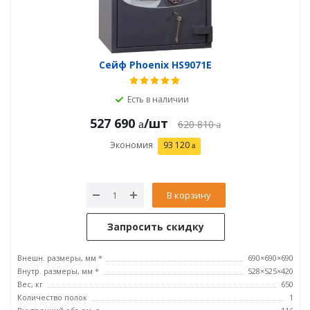
Сейф Phoenix HS9071E
Есть в наличии
527 690
/шт
620 810
Экономия
93 120
В корзину
Запросить скидку
Внешн. размеры, мм *
690×690×690
Внутр. размеры, мм *
528×525×420
Вес, кг
650
Количество полок
1