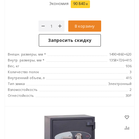
Экономия
90 840
В корзину
Запросить скидку
Внешн. размеры, мм *
1490×860×620
Внутр. размеры, мм *
1358×726×415
Вес, кг
936
Количество полок
3
Внутренний объем, л
415
Тип замка
Электронный
Взломостойкость
2
Огнестойкость
30P