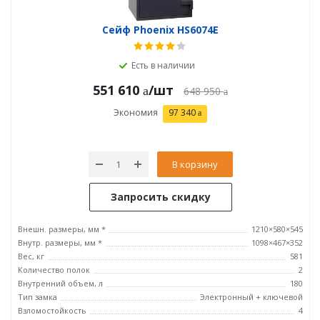
Сейф Phoenix HS6074E
Есть в наличии
551 610
/шт
648 950
Экономия
97 340
В корзину
Запросить скидку
Внешн. размеры, мм *
1210×580×545
Внутр. размеры, мм *
1098×467×352
Вес, кг
581
Количество полок
2
Внутренний объем, л
180
Тип замка
Электронный + ключевой
Взломостойкость
4