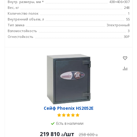
Внутр. размеры, мм *
438×406×307
Вес, кг
248
Количество полок
1
Внутренний объем, л
55
Тип замка
Электронный
Взломостойкость
3
Огнестойкость
30P
Сейф Phoenix HS2052E
Есть в наличии
219 810
/шт
258 600