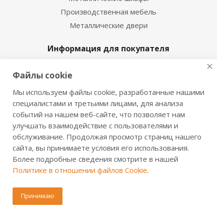
Производственная мебель
Металлические двери
Информация для покупателя
Сервисная служба
Файлы cookie
Сертификаты и инструкции
Мы используем файлы cookie, разработанные нашими
Доставка и оплата
специалистами и третьими лицами, для анализа
Обмен и возврат
событий на нашем веб-сайте, что позволяет нам
Дилерам
улучшать взаимодействие с пользователями и
Регионы
обслуживание. Продолжая просмотр страниц нашего
Акции и скидки
сайта, вы принимаете условия его использования.
Более подробные сведения смотрите в нашей
Статьи
Политике в отношении файлов Cookie
.
Инструкции к сейфам Valberg
Принимаю
Оставайтесь на связи