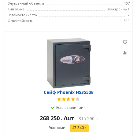
Внутренний объем, л
107
Тип замка
Электронный
Взломостойкость
2
Огнестойкость
30P
Сейф Phoenix HS3552E
Есть в наличии
268 250
/шт
315 590
Экономия
47 340