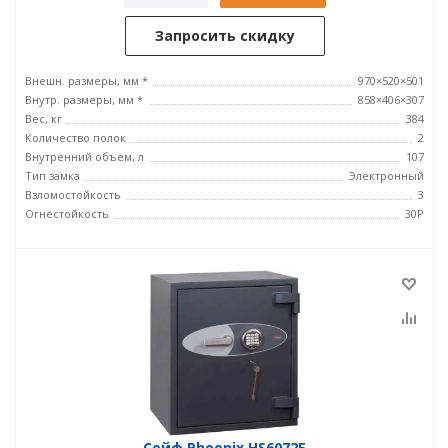
Запросить скидку
Внешн. размеры, мм *
970×520×501
Внутр. размеры, мм *
858×406×307
Вес, кг
384
Количество полок
2
Внутренний объем, л
107
Тип замка
Электронный
Взломостойкость
3
Огнестойкость
30P
Сейф Phoenix HS6072E