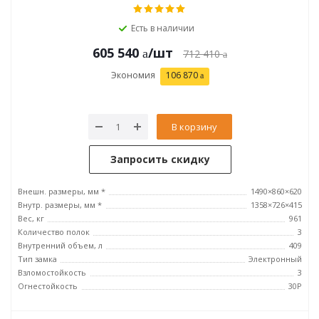
Есть в наличии
605 540
/шт
712 410
Экономия
106 870
В корзину
Запросить скидку
Внешн. размеры, мм *
1490×860×620
Внутр. размеры, мм *
1358×726×415
Вес, кг
961
Количество полок
3
Внутренний объем, л
409
Тип замка
Электронный
Взломостойкость
3
Огнестойкость
30P