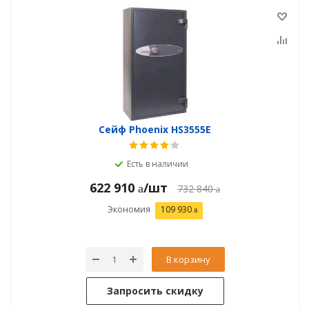
Сейф Phoenix HS3555E
Есть в наличии
622 910
/шт
732 840
Экономия
109 930
В корзину
Запросить скидку