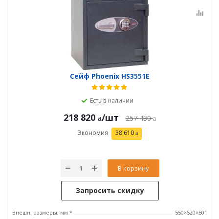
Сейф Phoenix HS3551E
Есть в наличии
218 820
/шт
257 430
Экономия
38 610
В корзину
Запросить скидку
Внешн. размеры, мм *
550×520×501