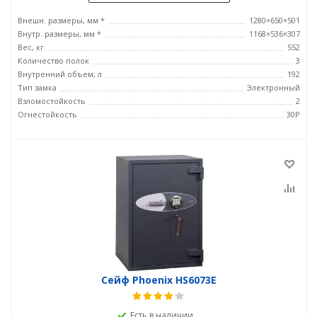
Внешн. размеры, мм *
1280×650×501
Внутр. размеры, мм *
1168×536×307
Вес, кг
552
Количество полок
3
Внутренний объем, л
192
Тип замка
Электронный
Взломостойкость
2
Огнестойкость
30P
Сейф Phoenix HS6073E
Есть в наличии