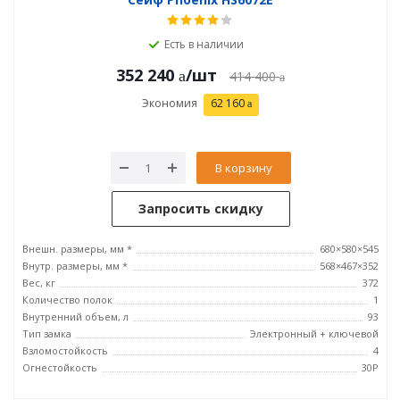
Есть в наличии
352 240
/шт
414 400
Экономия
62 160
В корзину
Запросить скидку
Внешн. размеры, мм *
680×580×545
Внутр. размеры, мм *
568×467×352
Вес, кг
372
Количество полок
1
Внутренний объем, л
93
Тип замка
Электронный + ключевой
Взломостойкость
4
Огнестойкость
30P