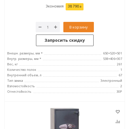
Экономия
38 790
В корзину
Запросить скидку
Внешн. размеры, мм *
650×520×501
Внутр. размеры, мм *
538×406×307
Вес, кг
261
Количество полок
1
Внутренний объем, л
67
Тип замка
Электронный
Взломостойкость
2
Огнестойкость
30P