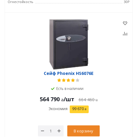
Огнестойкость
30P
Сейф Phoenix HS6076E
Есть в наличии
564 790
/шт
664 460
Экономия
99 670
В корзину