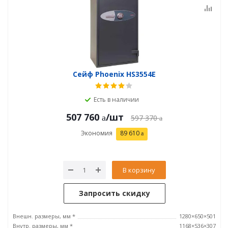
Сейф Phoenix HS3554E
Есть в наличии
507 760
/шт
597 370
Экономия
89 610
В корзину
Запросить скидку
Внешн. размеры, мм *
1280×650×501
Внутр. размеры, мм *
1168×536×307