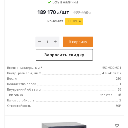
Есть в наличии
189 170
/шт
222 550
Экономия
33 380
В корзину
Запросить скидку
Внешн. размеры, мм *
550×520×501
Внутр. размеры, мм *
438×406×307
Вес, кг
230
Количество полок
1
Внутренний объем, л
55
Тип замка
Электронный
Взломостойкость
2
Огнестойкость
30P