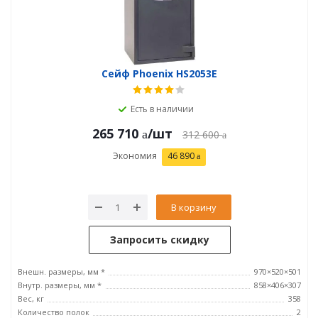
Сейф Phoenix HS2053E
Есть в наличии
265 710
/шт
312 600
Экономия
46 890
В корзину
Запросить скидку
Внешн. размеры, мм *
970×520×501
Внутр. размеры, мм *
858×406×307
Вес, кг
358
Количество полок
2