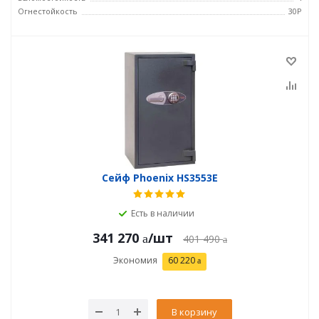
Огнестойкость
30P
Сейф Phoenix HS3553E
Есть в наличии
341 270
/шт
401 490
Экономия
60 220
В корзину