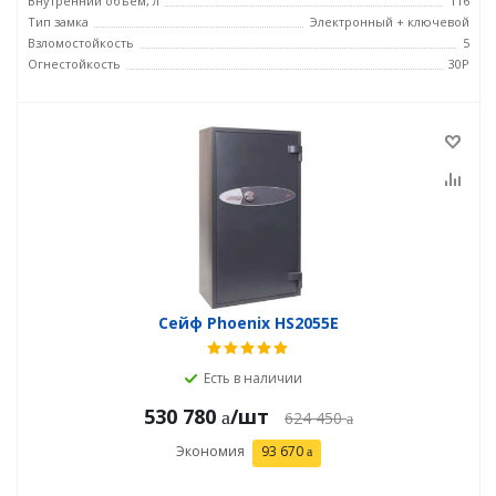
Внутренний объем, л
116
Тип замка
Электронный + ключевой
Взломостойкость
5
Огнестойкость
30P
Сейф Phoenix HS2055E
Есть в наличии
530 780
/шт
624 450
Экономия
93 670