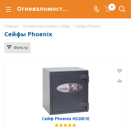
Огневзломостойкий сейф Phoenix купить в Белгороде, сейфы Phoenix с защитой от взлома и от огня по низкой цене c доставкой
0
Главная
-
Огневзломостойкие сейфы
-
Сейфы Phoenix
Сейфы Phoenix
Фильтр
Сейф Phoenix HS2051E