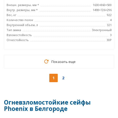
Внешн. размеры, мм *
1630×860×500
Внутр. размеры, мм *
1498×726×296
Вес, кг
922
Количество полок
4
Внутренний объем, л
321
Тип замка
Электронный
Взломостойкость
3
Огнестойкость
30P
Показать еще
1
2
Огневзломостойкие сейфы
Phoenix в Белгороде