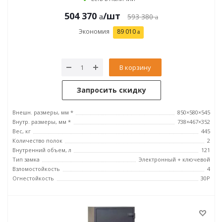
504 370
/шт
593 380
Экономия
89 010
В корзину
Запросить скидку
Внешн. размеры, мм *
850×580×545
Внутр. размеры, мм *
738×467×352
Вес, кг
445
Количество полок
2
Внутренний объем, л
121
Тип замка
Электронный + ключевой
Взломостойкость
4
Огнестойкость
30P