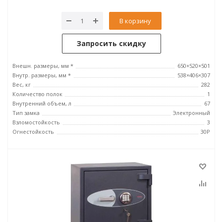
В корзину
Запросить скидку
Внешн. размеры, мм *
650×520×501
Внутр. размеры, мм *
538×406×307
Вес, кг
282
Количество полок
1
Внутренний объем, л
67
Тип замка
Электронный
Взломостойкость
3
Огнестойкость
30P