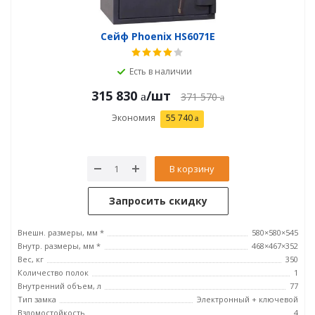
Сейф Phoenix HS6071E
Есть в наличии
315 830
/шт
371 570
Экономия
55 740
В корзину
Запросить скидку
Внешн. размеры, мм *
580×580×545
Внутр. размеры, мм *
468×467×352
Вес, кг
350
Количество полок
1
Внутренний объем, л
77
Тип замка
Электронный + ключевой
Взломостойкость
4